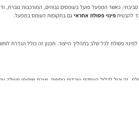
סביבתי. כאשר המפעל פועל בעומסים גבוהים, המורכבות גוברת, ודור
צד להבטיח
פינוי פסולת אחראי
גם בתקופות העומס במפעל.
נוי פסולת לכל שלב בתהליך הייצור. תכנון זה כולל הגדרת לוחות
. זה יכול לכלול העסקת עובדים נוספים, יצירת שיתופי פעולה עם ח
 יותר.
וע תוכניות הדרכה והכשרה שיאפשרו להם להבין את החשיבות של פי