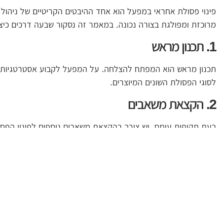
פינוי פסולת אחראי במפעל הוא אחד ההיבטים הקריטיים של ניהול 
מרוכזת ומפולגת בצורה נכונה. במאמר זה נסקור שבעה דרכים כי
1. תכנון מראש
תכנון מראש הוא המפתח להצלחה. על המפעל לקבוע אסטרטגיות לפי
לסוגי הפסולת השונים המיוצרים.
2. הקצאת משאבים
בעת תקופות עומס, יש צורך בהקצאת משאבים נוספים לפינוי הפסולת
יותר משאבים זמינים, כך ניתן יהיה לפנות את הפסולת ביעילות רבה
3. הכשרה והדרכה לעובדים
עובדים הם חלק בלתי נפרד בתהליך פינוי הפסולת. לכן, חשוב לקב
סוגי הפסולת, שיטות לפינוי בטוח ותהליכים לשימור סביבה נקייה.
4. פיתוח תהליך מחזור יעיל