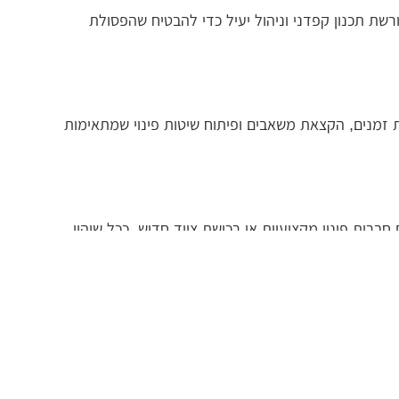
שת תכנון קפדני וניהול יעיל כדי להבטיח שהפסולת
 זמנים, הקצאת משאבים ופיתוח שיטות פינוי שמתאימות
ברות פינוי מקצועיות או רכישת ציוד חדיש. ככל שיהיו
נוי הפסולת בצורה אחראית. הכשרה זו יכולה לכלול הכרת