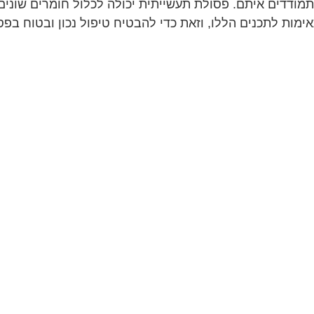
מודדים איתם. פסולת תעשייתית יכולה לכלול חומרים שונים 
מות לתכנים הללו, וזאת כדי להבטיח טיפול נכון ובטוח בפס
 המכולות ימוקמו. ישנם אזורים בתעשייה שדורשים מכולות 
וחרים מתאימות למידות ולמיקום הקיים.
ם הן עשויות. מכולות מפלסטיק, מתכת או חומרים אחרים יכ
ת, בעוד שמכולות פלסטיק עשויות להיות קלות יותר לניהול.
ונות הקשורות לפסולת. יש לוודא שהמכולות שאתם בוחרים ע
בה ועל הבריאות של העובדים והציבור.