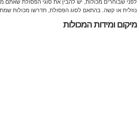
לפני שבוחרים מכולות, יש להבין את סוגי הפסולת שאתם מת
נוזלית או קשה. בהתאם לסוג הפסולת, תדרשו מכולות שמתאי
מיקום ומידות המכולות
לאחר שבררתם את סוגי הפסולת, כדאי לבחון את המיקום שבו
להזדקק למכולות גדולות יותר. יש לוודא שהמכולות שאתם ב
חומרים ומבנה המכולות
אחד השיקולים החשובים בבחירת מכולות הוא גם החומרים מה
עשויות להיות עמידות יותר ולהתאים לסוגים שונים של פסול
רגולציה ותנאי החוק
תעשיות רבות חייבות לעמוד בתקנות ודרישות רגולטוריות ש
הזו אינה רק שאלת חוקיות, אלא גם נוגעת לשמירה על הסבי
ייעוץ מקצועי והמלצות