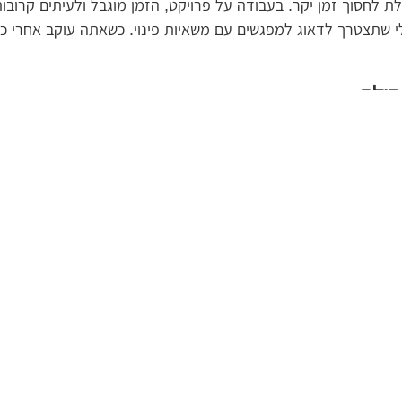
לת לחסוך זמן יקר. בעבודה על פרויקט, הזמן מוגבל ולעיתים קרובו
 מבלי שתצטרך לדאוג למפגשים עם משאיות פינוי. כשאתה עוקב אחרי
סולת
נדרש לתאם בין מספר ספקים, מה שיכולה להקשות עליך ולגרום לעיכו
להשכרה ולמיקום בכל עת, כך שאין צורך לדאוג מתי ואיך יגיעו הכ
 המכולה המתאים לפרויקט שלך. גמישות זו מאפשרת לך להתאים את
נוע בין המכולות השונות תעזור לך להימנע מעיכובים או תקלות.
לבצע את העבודה בצורה היעילה ביותר. הם מבינים את הצרכים ואת 
ולת. זה מאפשר לך להרגיש בטוח בידיעה שהפרויקט שלך מנוהל על י