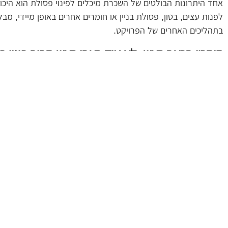
אחד היתרונות הבולטים של השכרת מיכלים לפינוי פסולת הוא היכו
לפנות עצים, בטון, פסולת בניין או חומרים אחרים באופן מיידי,
בתהליכים האחרים של הפרויקט.
חיסכון בכאב ראש: לא עוד כאבי ראש סביב פינוי פ
נושא פינוי הפסולת יכול להיות לא נעים ומסובך. לעיתים קרובות 
המקל עליך את האחריות ומונע כאבי ראש מיותרים. מכולות ניתנות 
פתרון מותאם אישית לכל פרויקט
כאשר אתה שוכר מכולות לפינוי פסולת, אתה יכול לבחור את גודל
ובאנרגיה. גודל המכולה יקבע לפי כמות הפסולת הצפויה, והיכולת ל
שירות מקצועי של פינוי פסולת
שירותי מכולות לפינוי פסולת מציעים לך צוות מקצועי אשר יודע 
ובטכנולוגיות עדכניות על מנת להבטיח פינוי בטוח ומהיר של הפס