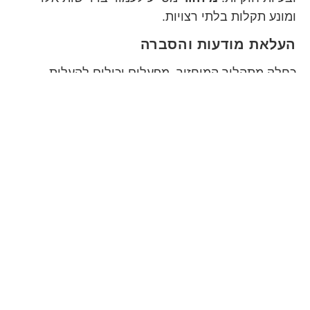
ומונע תקלות בלתי רצויות.
העלאת מודעות והסברה
כחלק מתהליך המיחזור, מפעלים יכולים להעלות
מודעות לגבי המשמעות של האחריות הסביבתית בין
עובדי המפעל. כאשר העובדים מבינים את החשיבות
של
מיחזור
ורואים את היתרונות שהדבר מביא, הם
נוטים להתנהג בצורה אחראית יותר גם מחוץ למקום
העבודה.
סיכום וקריאה לפעולה
מיחזור
הוא לא רק אמצעי לפינוי פסולת, אלא מהלך
שעושה שינוי חיובי בחברה ובסביבה. מפעלים
שמשקיעים במיחזור ליהנות מהיתרונות הכלכליים,
הסביבתיים והחברתיים. אל תהססו להצטרף למהפכה
הירוקה ולפעול בצורה אחראית יותר.
התקשרו עכשיו