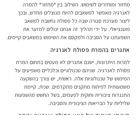
מחזור ומוחזרים לשימוש. השילוב בין *מחזור* להמרה
לאנרגיה מאפשר למשאבים להיות מנוצלים מחדש, ובכך
ליצור מערכת סגורה שבה כל פסולת נחשבת למשאב
פוטנציאלי. על ידי תהליך זה אנחנו יכולים למזער את
השפעתנו על הסביבה ולמקסם את השימוש במשאבים קיימים.
אתגרים בהמרת פסולת לאנרגיה
למרות היתרונות, ישנם אתגרים לא מעטים בתחום המרת
פסולת לאנרגיה. שניהם טכנולוגיים וכלכליים משפיעים על
המימוש של טכנולוגיות אלה. ראשית, יש צורך בהשקעה
משמעותית לפיתוח מתקנים מתקדמים. שנית, קיימת
התנגדות ציבורית וחוקית לפעמים, בשל החשש מהשפעות
שליליות על הבריאות הציבורית והסביבה.
סיכום: העתיד של פינוי פסולת ואנרגיה ירוקה
נראה כי השילוב בין פינוי פסולת להמרת פסולת לאנרגיה הוא