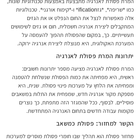
המרת פסולת לאנרגיה מתבצעת באמצעות טכנולוגיות שונות,
כמו *שריפה*, *גזification* ו-*קימוח אורגני*. טכנולוגיות
אלה מאפשרות לנצל את החום הנפלט או את הגזים
המתקבלים ליצירת אנרגיה חשמלית, חום או גזים לשימושים
תעשייתיים. כך, במקום שהפסולת תהפוך להעמסה על
המערכת האקולוגית, היא מנוצלת ליצירת אנרגיה ירוקה.
יתרונות המרת פסולת לאנרגיה
המרת פסולת לאנרגיה מציעה מספר יתרונות חשובים:
ראשית, היא מפחיתה את כמות הפסולת שנשלחת להטמנה
ומפחיתה את הלחץ על מערכות פינוי פסולת. שנית, היא
מספקת מקור אנרגיה חדש, שמפחית את התלות במשאבים
פוסיליים. לבסוף, ככל שהמגזר הזה מתפתח, כך נוצרים
מקומות עבודה חדשים בתחום האנרגיה המתחדשת.
הקשר למחזור: פסולת כמשאב
מחזור פסולת הוא תהליך שבו חומרי פסולת מוסרים למערכות