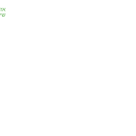
פינוי פסולת
פינוי פסולת
אזו
מפעלים
תעשייתית
שי