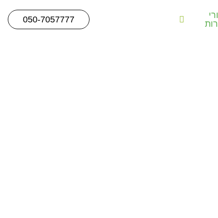
רי
צרו
בלוג
050-7057777
רות
קשר