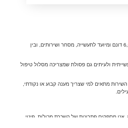
פינוי פסולת בקריית גת הוא לא עניין שולי. הסיבה העיקרית לכך היא פארק התעשיות קריית גת, שמשתרע על פני כ-6,000 דונם ומיועד לתעשייה, מסחר ושירותים, ובין
תעשייתית ולעיתים גם פסולת שמצריכה מסלול טיפול
 השירות מתאים למי שצריך מענה קבוע או נקודתי,
ילים.
 אנו מספקים פתרונות של השכרת מכולות, פינוי
רים מורשים בלבד.