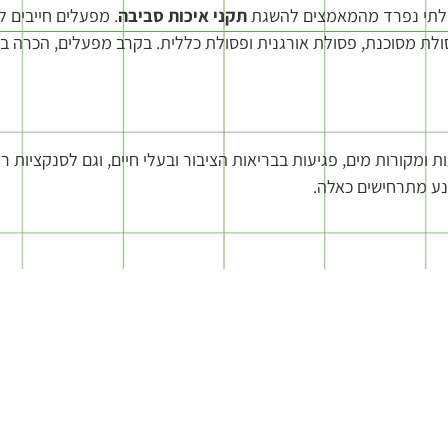
ק בלתי נפרד מהמאמצים להשגת
תקני איכות סביבה
. מפעלים חייבים ל
 פסולת מסוכנת, פסולת אורגנית ופסולת כללית. בקרב מפעלים, הכרה ב
ת ומקורות מים, פגיעות בבריאות הציבור ובעלי חיים, וגם לסנקציות ר
נע מתרחישים כאלה.
 הדרישות לפינוי פסולת בתעשייה. המפעלים מחויבים לדווח על סוגי 
 המפעלים לפעול בתיאום עם הנהלים הקיימים ולפתוח ערוצי תקשור
רה יעילה ואקולוגית יותר. טכנולוגיות אלו כוללות מיכלים חכמים ל
בה. הטכנולוגיות החדשות נועדו לא רק לעזור במילוי הדרישות הרג