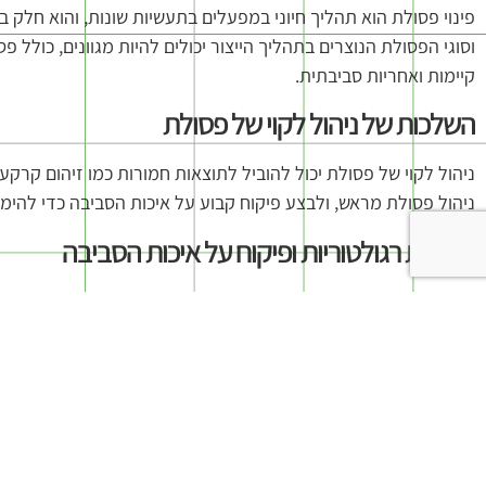
פינוי פסולת הוא תהליך חיוני במפעלים בתעשיות שונות, והוא חל
וסוגי הפסולת הנוצרים בתהליך הייצור יכולים להיות מגוונים, כולל
קיימות ואחריות סביבתית.
השלכות של ניהול לקוי של פסולת
ניהול לקוי של פסולת יכול להוביל לתוצאות חמורות כמו זיהום קרקעו
ניהול פסולת מראש, ולבצע פיקוח קבוע על איכות הסביבה כדי להימ
דרישות רגולטוריות ופיקוח על איכות הסביבה
באמצעות חוקים ותקנות שונות, רשויות מקומיות וארציות מכתיבות את
משתמשים. פיקוח קבוע עליהם מתבצע על ידי פקחים, מה שמחייב את
טכנולוגיות חדשות לפינוי פסולת
לאורך השנים פותחו טכנולוגיות חדשניות שמאפשרות פינוי פסולת בצו
במפעל, ומחזור מתקדם של פסולת כדי למזער את השפעותיה על הסבי