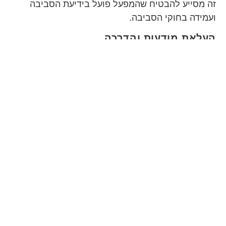
זה מסייע להבטיח שהמפעל פועל בידיעת הסביבה
ועמידה בחוקי הסביבה.
העלאת מודעות והדרכה
חשוב שהעובדים במפעל יהיו מודעים לחשיבות ניהול
הפסולת. עריכת סדנאות והדרכות בנושא
פינוי פסולת
,
תהליכי מיחזור ודרכי פעולה מיטביות יכולה לשפר את
מודעות העובדים ולצמצם את כמות הפסולת המיוצרת.
סיכום
בפינוי פסולת ממפעלים קטנים טמון אתגר משמעותי,
אך באמצעות פתרונות נגישים ויעילים ניתן להתמודד
עם האתגרים הללו בצורה מושכלת. צמצום הפסולת,
מיחזור, פינוי מקצועי ותיעוד מסודר הם כלים חיוניים
במאבק לשמירה על הסביבה. אל תתמודדו עם האתגר
הזה לבד –
התקשרו עכשיו וצרו קשר
עם המומחים
שלנו על מנת לקבל ייעוץ והכוונה!