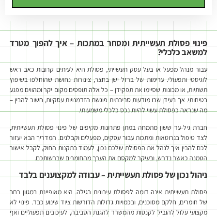
פינוי פסולת תעשייתית ומסחר במתכות – איך להפוך מטרד
למשאב כלכלי?
עבור מנהל מפעל או בעל עסק תעשייתי, פסולת היא לעיתים קרובות כאב ראש
לוגיסטי ותפעולי. ערימות של ברזל ישן בחצר, צינורות נחושת שהוחלפו בשיפוץ
תשתיות, או מכונות שסיימו את תפקידן – כל אלה תופסים מקום יקר ומהווים מפגע
בטיחותי. אך בעידן שבו מודעות סביבתית פוגשת הזדמנויות עסקיות, חשוב להבין –
מה שנראה כפסולת עשוי להיות נכס כלכלי משמעותי.
חברת גיל-עד ששון מתמחה במתן פתרונות מקיפים של פינוי פסולת תעשייתית,
לצד טיפול בגרוטאות ומתכות עבור עסקים, מפעלים וקבלנים. המדריך הבא יעזור
לכם להבין איך לנהל את הפסולת שלכם נכון, לעמוד בתקנות החוק, לקבל אישור
הטמנה כאשר נדרש, ובעיקר למקסם את הערך מהחומרים שברשותכם.
ניהול נכון של פסולת תעשייתית – עבודה למקצוענים בלבד
פסולת תעשייתית אינה דומה לפסולת עירונית רגילה. היא מאופיינת במגוון רחב
של חומרים, חלקם מסוכנים, ובכמויות גדולות הדורשות ציוד שינוע כבד. פינוי לא
מקצועי עלול להוביל לקנסות מהמשרד להגנת הסביבה, לעיכובים תפעוליים ואף