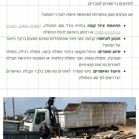
לסיכונים בריאותיים לעובדים.
אנו מציעים מגוון אפשרויות מותאמות אישית לצורכי המפעל:
התאמת ציוד קצה:
בחירת גודל וסוג המכולה,
,
דחסניות אשפה
השכרת
או רמסע בהתאם לנפח הפסולת.
מכולות פינוי פסולת
תכנון לוגיסטי:
קביעת זמני פינוי אופטימליים שאינם פוגעים ברצף הייצור
של המפעל.
סיווג חומרים:
טיפול מקצועי בפינוי פסולת יבשה, פסולת רגילה, פסולת
מעורבת, פסולת גושית, ואף פסולת ביולוגית או מסוכנת הדורשת הובלה
לאתרים מורשים ספציפיים.
תיעוד ואישורים:
פינוי מסודר לאתרים מורשים בלבד וקבלת האישורים
הנדרשים לפי סוג הפסולת.