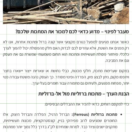
מעבר לפינוי – מדוע כדאי לכם למכור את המתכות שלכם?
כאשר אנחנו מגיעים למפעל כגורם מקצועי אשר קונה ברזל ומתכות אחרות, אנו לא
רק מפנים את השטח, אלא עוזרים לכם לבדוק האם חלק מהפסולת יכול להפוך לערך
כלכלי. מיחזור פסולת תעשייתית ומתכות הוא תחום משמעותי שמשרת גם את העסק
וגם את הסביבה.
במקום שערימות מתכת, חלקי מכונות, כבלי נחושת או שאריות ייצור יישארו בחצר
ויתפסו מקום, ניתן לבצע מיון, הפרדה ופינוי מסודר. כך העסק נהנה משטח עבודה פנוי
יותר, מפחות מפגעים, ולעיתים גם מתמורה עבור חומרים בעלי ערך.
הבנת הערך – מתכות ברזליות מול אל-ברזליות
כדי למקסם רווחים, כדאי להכיר את ההבדלים הבסיסיים:
מתכות ברזליות (
Ferrous):
הברזל הרגיל, הפלדה והברזל היצוק. אלו
החומרים שמגיעים לרוב מפירוקי בניין, קונסטרוקציות, מכונות תעשייתיות,
מתקנים ישנים וציוד כבד. למרות שמחירם לק"ג בדרך כלל נמוך יותר ממתכות