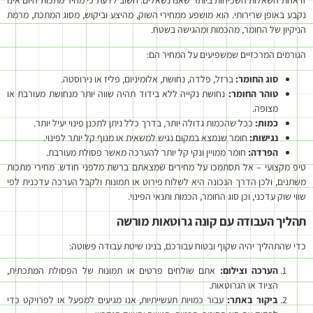
זו אחת השאלות השכיחות ביותר שאנו נשאלים. חשוב לדעת כי מחיר מתכות היום אינו
נקבע באופן שרירותי. הוא מושפע ממחירי השוק, מהיצע וביקוש, מסוג המתכת, מרמת
הניקיון של החומר, מהכמות ומהגישה בשטח.
הגורמים המרכזיים שמשפיעים על המחיר הם:
סוג החומר:
ברזל, פלדה, נחושת, אלומיניום, פליז או נירוסטה.
טוהר החומר:
נחושת נקייה ללא בידוד תהיה שווה יותר מנחושת מעורבת או
מצופה.
כמות:
ככל שהכמות גדולה יותר, בדרך כלל ניתן לתכנן פינוי יעיל יותר.
נגישות:
חומר שנמצא במקום נגיש למשאית או מנוף קל יותר לפינוי.
הפרדה:
חומר ממויין ונקי קל יותר להערכה מאשר פסולת מעורבת.
טיפ מקצועי – אל תסתמכו על מחירים שמצאתם ברשת מלפני חודש. מחירי מתכות
משתנים, ולכן הדרך הנכונה היא לשלוח פירוט או תמונות ולקבל הערכה עדכנית לפי
שווי שוק עדכני, וכן סוג החומר, הכמות ותנאי הפינוי.
תהליך העבודה עם קונה גרוטאות מורשה
כדי שהתהליך יהיה שקוף ובטוח עבורכם, בנינו שיטת עבודה פשוטה:
הערכה וצילום:
אתם שולחים פרטים או תמונות של הפסולת המתכתית,
הציוד או הגרוטאות.
ביקור באתר:
עבור כמויות תעשייתיות, אנו מגיעים למפעל או לפרויקט כדי