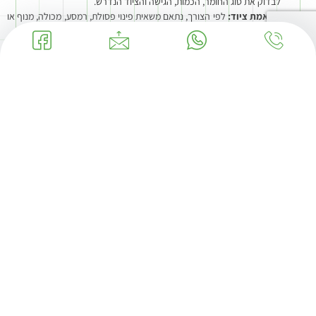
לבדוק את סוג החומר, הכמות, הגישה והציוד הנדרש.
התאמת ציוד:
לפי הצורך, נתאם משאית פינוי פסולת, רמסע, מכולה, מנוף או
כלי שינוע אחר.
שקילה ובדיקה:
כאשר מדובר במתכות, חשוב לבצע הערכה מסודרת ושקופה
ככל האפשר, בהתאם לסוג החומר ולתנאי העבודה.
תשלום ותיעוד:
התהליך מתבצע בצורה מסודרת, עם תיעוד מתאים, ובמקרים
שבהם מדובר בפסולת המחייבת תיעוד סביבתי – יש לוודא גם קבלת
האישורים הרלוונטיים.
המימד הסביבתי – אחריות לצד רווח כלכלי
מעבר לשאלת הכסף, חשיבות המיחזור בתעשייה היא חלק בלתי נפרד מניהול עסק
אחראי. כאשר מפעל או קבלן מפרידים מתכות, עץ, קרטון, פלסטיק או חומרים אחרים,
אפשר לצמצם כמויות שמגיעות להטמנה ולנהל את הפסולת בצורה יעילה יותר.
עבור מפעלים, בתי אריזה, מרכזים לוגיסטיים וקבלנים, עבודה עם חברה שמבינה פינוי
פסולת תעשייתי אינה רק עניין של ניקיון. זו דרך להראות שהעסק מתנהל באחריות,
שומר על סביבת עבודה בטוחה ומקפיד להעביר פסולת לאתרים המתאימים.
טיפים למנהלי מפעלים – איך להרוויח יותר על הגרוטאות שלכם?
הפרדה במקור:
אל תערבבו נחושת עם ברזל. ברגע שמתכת יקרה מעורבבת
בתוך ערימת ברזל או פסולת כללית, קשה יותר לתמחר אותה נכון. הכינו
מכלים נפרדים לכל סוג מתכת.