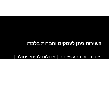
השירות ניתן לעסקים וחברות בלבד!
פינוי פסולת תעשייתית | מכולות לפינוי פסולת |
פינוי ברזל | פינוי קרטון פינוי לאתרים מורשים
בלבד | שירות מקצועי ומעולה
אנחנו כאן לכל שאלה
טלפון : 050-7057777
אימייל : D0507057777@GMAIL.COM